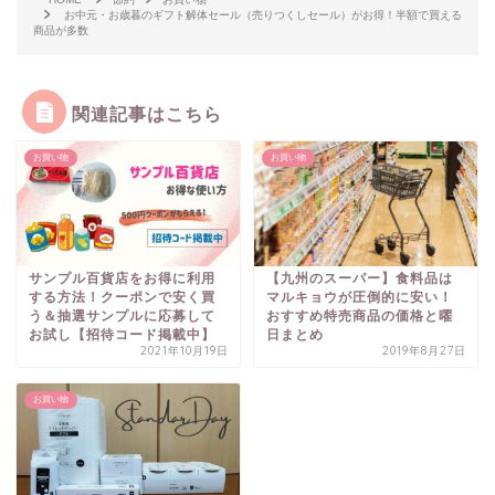
お中元・お歳暮のギフト解体セール（売りつくしセール）がお得！半額で買える
商品が多数
関連記事はこちら
お買い物
お買い物
サンプル百貨店をお得に利用
【九州のスーパー】食料品は
する方法！クーポンで安く買
マルキョウが圧倒的に安い！
う＆抽選サンプルに応募して
おすすめ特売商品の価格と曜
お試し【招待コード掲載中】
日まとめ
2021年10月19日
2019年8月27日
お買い物