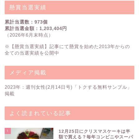
懸賞当選実績
累計当選数：973個
累計当選金額：1,203,404円
（2026年6月末時点）
※【
懸賞当選実績
】記事にて懸賞を始めた2013年からの
全ての当選実績を公開中
メディア掲載
2023年：週刊女性(2月14日号)「トクする無料サンプル」
掲載
よく読まれている記事
1
12月25日にクリスマスケーキは半
額で買える？毎年コンビニやスーパ