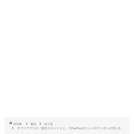
HOME
節約
ポイ活
ヤフーアプリの「毎日スロットくじ」でPayPayポイントやクーポンが当たる