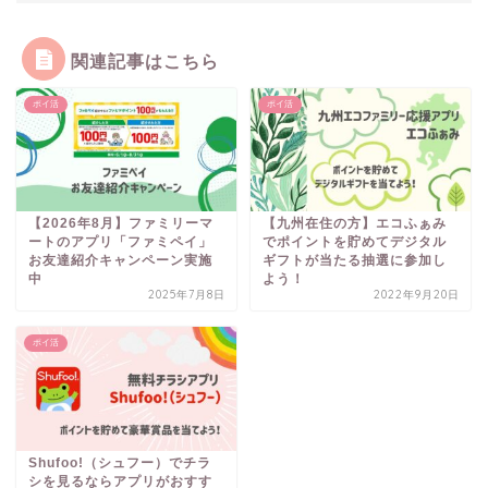
関連記事はこちら
ポイ活
ポイ活
【2026年8月】ファミリーマ
【九州在住の方】エコふぁみ
ートのアプリ「ファミペイ」
でポイントを貯めてデジタル
お友達紹介キャンペーン実施
ギフトが当たる抽選に参加し
中
よう！
2025年7月8日
2022年9月20日
ポイ活
Shufoo!（シュフー）でチラ
シを見るならアプリがおすす