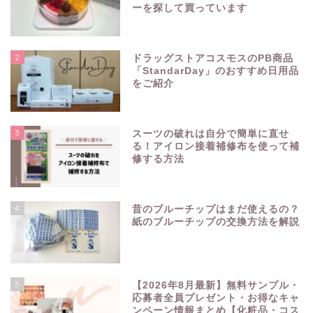
ーを探して買っています
2
ドラッグストアコスモスのPB商品
「StandarDay」のおすすめ日用品
をご紹介
3
スーツの破れは自分で簡単に直せ
る！アイロン接着補修布を使って補
修する方法
4
昔のブルーチップはまだ使えるの？
紙のブルーチップの交換方法を解説
5
【2026年8月最新】無料サンプル・
応募者全員プレゼント・お得なキャ
ンペーン情報まとめ【化粧品・コス